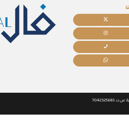
ا
70423256